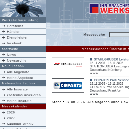
Werkstattausrüstung
Hersteller
Händler
Messesuche
Dienstleister
facebook
Startseite
Messekalender Übersicht
News
STAHLGRUBER Leistu
Newsarchiv
15.11.2025 - 16.11.2025
Neue Technik
STAHLGRUBER Leistungss
Deutschland Nürnberg
Alle Angebote
www
meine Angebote
COPARTS Profi Service
Gebrauchte Technik
15.11.2025 - 16.11.2025
COPARTS Profi Service Tag
Alle Inserate
Deutschland Frankfurt
www
kostenlos inserieren
meine Inserate
Stand : 07.08.2026 Alle Angaben ohne Gew
Messekalender
2026
2027
Kalender-Archiv