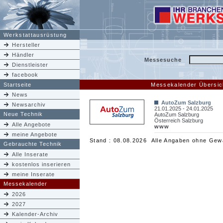
Werkstattausrüstung
Hersteller
Händler
Messesuche
Dienstleister
facebook
Startseite
Messekalender Übersic
News
AutoZum Salzburg
Newsarchiv
21.01.2025 - 24.01.2025
Neue Technik
AutoZum Salzburg
Österreich Salzburg
Alle Angebote
www
meine Angebote
Stand : 08.08.2026 Alle Angaben ohne Gew
Gebrauchte Technik
Alle Inserate
kostenlos inserieren
meine Inserate
Messekalender
2026
2027
Kalender-Archiv