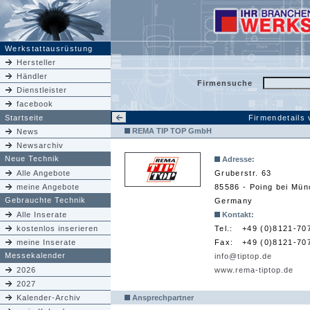
Werkstattausrüstung
Hersteller
Händler
Firmensuche
Dienstleister
facebook
Startseite
Firmendetails
REMA TIP TOP GmbH
News
Newsarchiv
Neue Technik
Adresse:
Alle Angebote
Gruberstr. 63
meine Angebote
85586 - Poing bei Mü
Gebrauchte Technik
Germany
Alle Inserate
Kontakt:
kostenlos inserieren
Tel.:
+49 (0)8121-70
meine Inserate
Fax:
+49 (0)8121-70
Messekalender
info@tiptop.de
2026
www.rema-tiptop.de
2027
Kalender-Archiv
Ansprechpartner