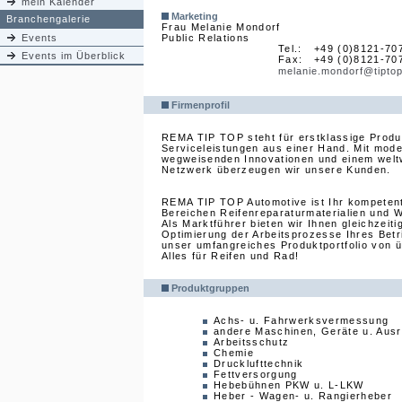
mein Kalender
Marketing
Branchengalerie
Frau Melanie Mondorf
Events
Public Relations
Tel.:
+49 (0)8121-70
Events im Überblick
Fax:
+49 (0)8121-70
melanie.mondorf@tipto
Firmenprofil
REMA TIP TOP steht für erstklassige Prod
Serviceleistungen aus einer Hand. Mit mode
wegweisenden Innovationen und einem welt
Netzwerk überzeugen wir unsere Kunden.
REMA TIP TOP Automotive ist Ihr kompetent
Bereichen Reifenreparaturmaterialien und W
Als Marktführer bieten wir Ihnen gleichzeiti
Optimierung der Arbeitsprozesse Ihres Bet
unser umfangreiches Produktportfolio von 
Alles für Reifen und Rad!
Produktgruppen
Achs- u. Fahrwerksvermessung
andere Maschinen, Geräte u. Aus
Arbeitsschutz
Chemie
Drucklufttechnik
Fettversorgung
Hebebühnen PKW u. L-LKW
Heber - Wagen- u. Rangierheber