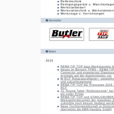
Reifentechnik
Reinigungsgeräte u. Waschanlage
Werkstattbedarf
Werkstatttechnik u. Werkstatteinr
Werkzeuge u. Vorrichtungen
Hersteller
News
2015
REMA TIP TOP baut Marktposition b
Neues im Bereich TPMS - REMA TIP 
Connector und erweitertes Diagno
erstmals auf der Autopromotec vor
M-RCF Reparaturpflaster– umweltfre
und zukunftsweisend
REMA TIP TOP AG Pressetag 2015 
RCF
21. Round Table "Reifentechnik" b
ein voller Erfolg
REMA TIP TOP und STAHLGRUBER op
Marktanforderungen der jeweiligen Z
zukünftig noch besser bedient werd
Neue Tochtergesellschaft in Öster
übernimmt die AWA Handels GmbH