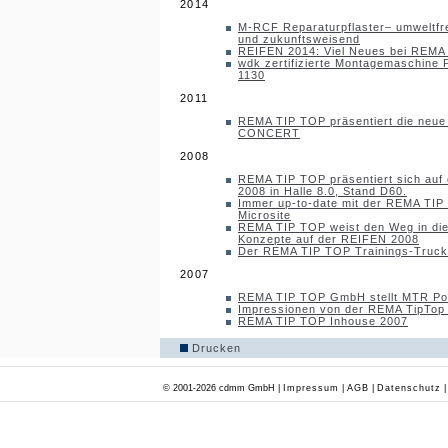
2014
M-RCF Reparaturpflaster– umweltfre
und zukunftsweisend
REIFEN 2014: Viel Neues bei REMA
wdk zertifizierte Montagemaschi
1130
2011
REMA TIP TOP präsentiert die neue
CONCERT
2008
REMA TIP TOP präsentiert sich auf
2008 in Halle 8.0, Stand D60.
Immer up-to-date mit der REMA TIP
Microsite
REMA TIP TOP weist den Weg in die
Konzepte auf der REIFEN 2008
Der REMA TIP TOP Trainings-Truck 
2007
REMA TIP TOP GmbH stellt MTR Pod
Impressionen von der REMA TipTop
REMA TIP TOP Inhouse 2007
Drucken
© 2001-2026 cdmm GmbH |
Impressum
|
AGB
|
Datenschutz