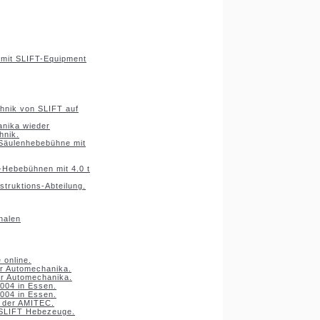
 mit SLIFT-Equipment
hnik von SLIFT auf
anika wieder
hnik.
Säulenhebebühne mit
-Hebebühnen mit 4.0 t
struktions-Abteilung.
nalen
 online.
r Automechanika.
r Automechanika.
004 in Essen.
004 in Essen.
f der AMITEC.
 SLIFT Hebezeuge.