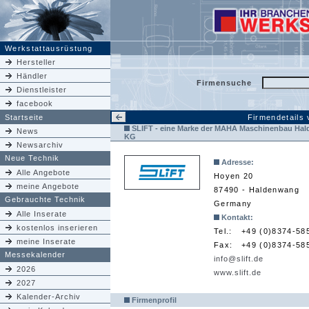
Werkstattausrüstung
Hersteller
Händler
Firmensuche
Dienstleister
facebook
Startseite
Firmendetails
SLIFT - eine Marke der MAHA Maschinenbau Ha
News
KG
Newsarchiv
Neue Technik
Adresse:
Alle Angebote
Hoyen 20
meine Angebote
87490 - Haldenwang
Gebrauchte Technik
Germany
Alle Inserate
Kontakt:
kostenlos inserieren
Tel.:
+49 (0)8374-58
meine Inserate
Fax:
+49 (0)8374-58
Messekalender
info@slift.de
2026
www.slift.de
2027
Kalender-Archiv
Firmenprofil