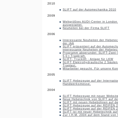
2010
SLIFT auf der Automechanika 2010
2009
Weltgrößtes AUDI-Center in London
ausgestattet.
Neuheiten bei der Firma SLIFT
2006
Interessante Neuheiten der Hebetec
der IAA
SLIFT präsentiert auf der Automech
interessante Neuheiten der Hebetec
Programm abgerundet: SLIFT-Zwei-
5,0 t Tragkraft.
SLIFT- Trucklift - Anlage für LKW
SLIFT Elektrohydraulische 2 Säulen
Traglast.
Mitarbeiter gesucht. Für unsere Kon
2005
SLIFT Hebezeuge auf der Internatio
Handwerksmesse.
2004
SLIFT Hebezeuge mit neuer Website
Neue Hebetechnik von SLIFT auf de
SLIFT mit neuen Hebebühnen auf de
SLIFT Hebezeuge auf der REIFEN 2
SLIFT Hebezeuge auf der REIFEN 2
SLIFT ist mit neuer Hebetechnik au
Zur I.H.M. 2004 auf dem Stand von