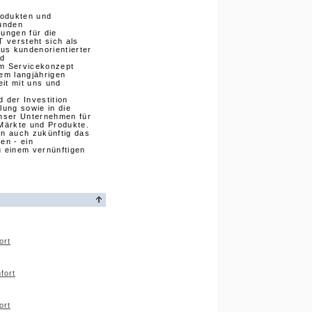
rodukten und
unden
ungen für die
 versteht sich als
aus kundenorientierter
nd
em Servicekonzept
dem langjährigen
it mit uns und
 der Investition
lung sowie in die
unser Unternehmen für
Märkte und Produkte.
en auch zukünftig das
en - ein
u einem vernünftigen
ort
fort
ort