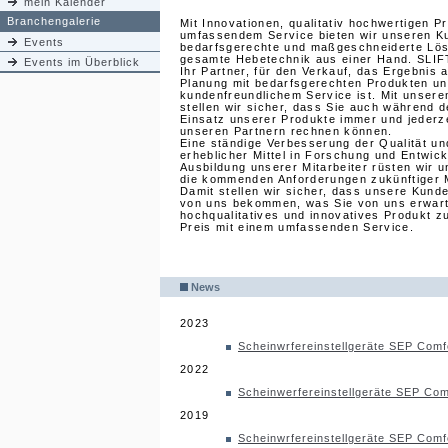
mein Kalender
Branchengalerie
Mit Innovationen, qualitativ hochwertigen P
umfassendem Service bieten wir unseren K
Events
bedarfsgerechte und maßgeschneiderte Lös
gesamte Hebetechnik aus einer Hand. SLIFT
Events im Überblick
Ihr Partner, für den Verkauf, das Ergebnis 
Planung mit bedarfsgerechten Produkten u
kundenfreundlichem Service ist. Mit unser
stellen wir sicher, dass Sie auch während 
Einsatz unserer Produkte immer und jederze
unseren Partnern rechnen können.
Eine ständige Verbesserung der Qualität und
erheblicher Mittel in Forschung und Entwick
Ausbildung unserer Mitarbeiter rüsten wir 
die kommenden Anforderungen zukünftiger 
Damit stellen wir sicher, dass unsere Kund
von uns bekommen, was Sie von uns erwart
hochqualitatives und innovatives Produkt z
Preis mit einem umfassenden Service.
News
2023
Scheinwrfereinstellgeräte SEP Comf
2022
Scheinwerfereinstellgeräte SEP Com
2019
Scheinwrfereinstellgeräte SEP Comf