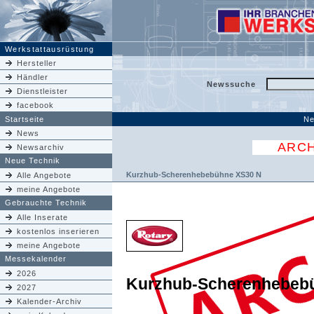
Werkstattausrüstung
Hersteller
Händler
Newssuche
Dienstleister
facebook
Startseite
Ne
News
ARCH
Newsarchiv
Neue Technik
Kurzhub-Scherenhebebühne XS30 N
Alle Angebote
meine Angebote
Gebrauchte Technik
Alle Inserate
kostenlos inserieren
meine Angebote
Messekalender
2026
Kurzhub-Scherenhebeb
2027
Kalender-Archiv