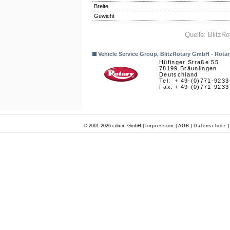
Breite
Gewicht
Quelle: BlitzR
Vehicle Service Group, BlitzRotary GmbH - Rotar
Hüfinger Straße 55
78199 Bräunlingen
Deutschland
Tel:
+ 49-(0)771-9233
Fax:
+ 49-(0)771-9233
© 2001-2026 cdmm GmbH |
Impressum
|
AGB
|
Datenschutz