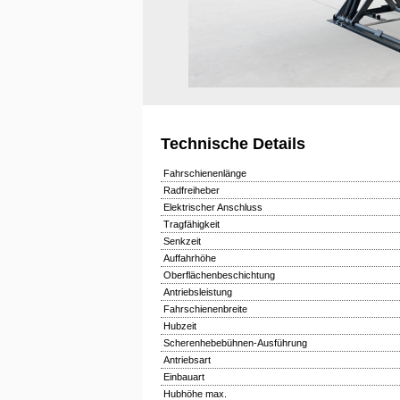
Technische Details
Fahrschienenlänge
Radfreiheber
Elektrischer Anschluss
Tragfähigkeit
Senkzeit
Auffahrhöhe
Oberflächenbeschichtung
Antriebsleistung
Fahrschienenbreite
Hubzeit
Scherenhebebühnen-Ausführung
Antriebsart
Einbauart
Hubhöhe max.