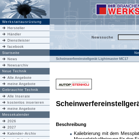
Werkstattausrüstung
Hersteller
Händler
Newssuche
Dienstleister
facebook
Startseite
Ne
Scheinwerfereinstellgerät Lightmaster MC17
News
Newsarchiv
Neue Technik
Alle Angebote
meine Angebote
Gebrauchte Technik
Alle Inserate
Scheinwerfereinstellger
kostenlos inserieren
meine Angebote
Messekalender
2026
Beschreibung
2027
Kaliebrierung mit dem Messpla
Kalender-Archiv
Messplatzkalibrierung für den F